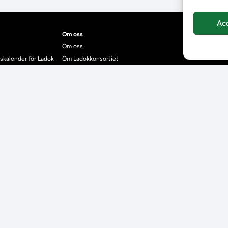
Ac
Om oss
Om oss
skalender för Ladok
Om Ladokkonsortiet
anden
Ladokkonsortiet internationellt
Vision, strategi och produktplan
Teamens sammansättning och arbetet på Ladokkonsortiet
mgrund
Användarkontakter
dok
Ladokpodden
r kontrollera bevis
Policyer och dokument
ntyg
r studenter