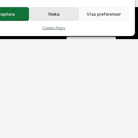
ceptera
Neka
Visa preferenser
Behandling av
personuppgifter
Cookie Policy
Prenumerera på våra
utskick
Tillgänglighetsredogörelse