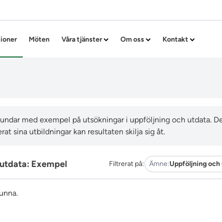
Hoppa till innehållet
tioner
Möten
Våra tjänster
Om oss
Kontakt
thundar med exempel på utsökningar i uppföljning och utdata. Det
rat sina utbildningar kan resultaten skilja sig åt.
 utdata: Exempel
Filtrerat på:
Ämne:
Uppföljning och
funna.