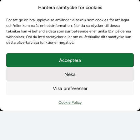
Kontrollera intyg
Hantera samtycke för cookies
Om oss
Om oss
För att ge en bra upplevelse använder vi teknik som cookies för att lagra
Om Ladokkonsortiet
och/eller komma åt enhetsinformation. När du samtycker till dessa
Ladokkonsortiet internationellt
tekniker kan vi behandla data som surfbeteende eller unika ID:n på denna
webbplats. Om du inte samtycker eller om du återkallar ditt samtycke kan
Vision, strategi och produktplan
detta påverka vissa funktioner negativt.
Teamens sammansättning och arbetet på Ladokkonsortiet
Användarkontakter
Acceptera
Ladokpodden
Policyer och dokument
Neka
Kontakt
Kontakt
Visa preferenser
Kontaktuppgifter till lärosätenas Ladoksupport
Kontaktuppgifter för studenters Ladoksupport
Cookie Policy
Kontaktuppgifter till Ladokkonsortiet
Student
Student
Använda Ladok för studenter
Digital examen