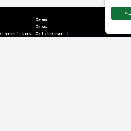
Ac
Om oss
Om oss
skalender för Ladok
Om Ladokkonsortiet
anden
Ladokkonsortiet internationellt
Vision, strategi och produktplan
Teamens sammansättning och arbetet på Ladokkonsortiet
mgrund
Användarkontakter
dok
Ladokpodden
r kontrollera bevis
Policyer och dokument
ntyg
r studenter