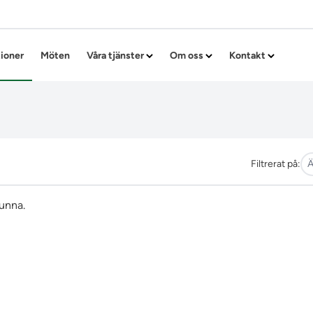
Hoppa till innehållet
tioner
Möten
Våra tjänster
Om oss
Kontakt
Filtrerat på:
funna.