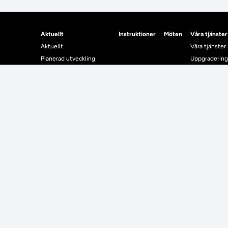
Aktuellt
Instruktioner
Möten
Våra tjänster
Aktuellt
Våra tjänster
Planerad utveckling
Uppgradering
Levererat till Ladok
Driftmeddel
Nyhetsinlägg
NUAK
Individuella studieplaner
Emrex
Utbildningsplanering
Bak- och fra
Systemet La
Verifiera elle
Kontrollera i
Kontakt
Student
Kontakt
Student
Kontaktuppgifter till lärosätenas Ladoksupport
Använda Ladok fö
Kontaktuppgifter för studenters Ladoksupport
Digital examen
Kontaktuppgifter till Ladokkonsortiet
Delning av bevis
Utländska meriter