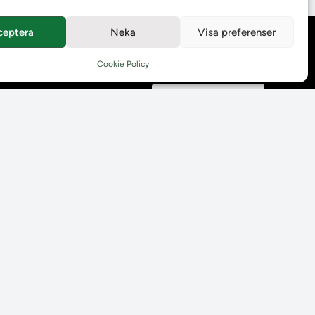
ceptera
Neka
Visa preferenser
Behandling av
personuppgifter
Cookie Policy
Prenumerera på våra
utskick
Tillgänglighetsredogörelse