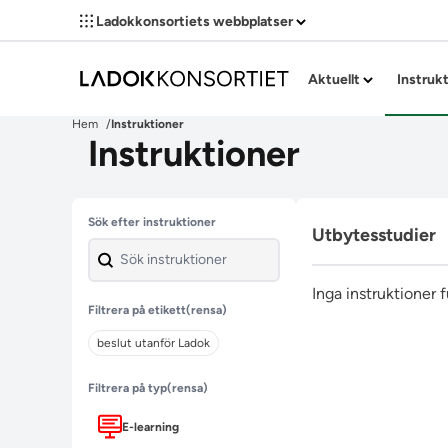
Ladokkonsortiets webbplatser
Aktuellt
Instruk
Hem
Instruktioner
Instruktioner
Hoppa över filter
Sök efter instruktioner
Utbytesstudier
Inga instruktioner 
Filtrera på etikett
(rensa)
beslut utanför Ladok
Filtrera på typ
(rensa)
E-learning