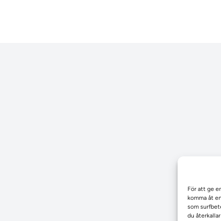
För att ge e
komma åt enh
som surfbete
du återkalla