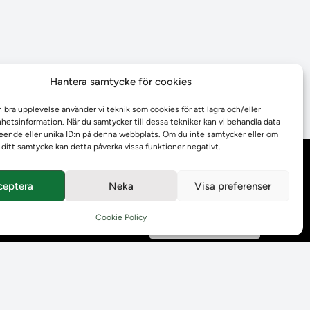
Hantera samtycke för cookies
n bra upplevelse använder vi teknik som cookies för att lagra och/eller
etsinformation. När du samtycker till dessa tekniker kan vi behandla data
ende eller unika ID:n på denna webbplats. Om du inte samtycker eller om
r ditt samtycke kan detta påverka vissa funktioner negativt.
Behandling av
personuppgifter
ceptera
Neka
Visa preferenser
Prenumerera på våra
Cookie Policy
utskick
Tillgänglighetsredogörelse