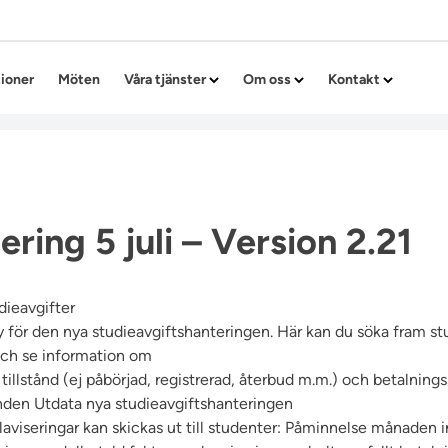
Hoppa till innehållet
tioner
Möten
Våra tjänster
Om oss
Kontakt
ring 5 juli – Version 2.21
dieavgifter
y för den nya studieavgiftshanteringen. Här kan du söka fram s
och se information om
 tillstånd (ej påbörjad, registrerad, återbud m.m.) och betalnings
unden
Utdata nya studieavgiftshanteringen
laviseringar kan skickas ut till studenter: Påminnelse månaden i