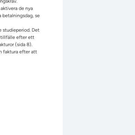
ingskrav.
t aktivera de nya
ta betalningsdag
, se
ie studieperiod. Det
llfälle efter ett
akturor
(sida 8).
 faktura efter att