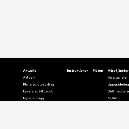
Aktuellt
Instruktioner
Möten
Våra tjänster
Aktuellt
Våra tjänster
Planerad utveckling
Uppgradering
Levererat till Ladok
Driftmeddel
Nyhetsinlägg
NUAK
Individuella studieplaner
Emrex
Utbildningsplanering
Bak- och fra
Systemet La
Verifiera elle