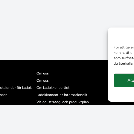
För att ge e
komma åt enh
som surfbete
du återkalla
Om oss
Ac
Om oss
skalender för Ladok
Om Ladokkonsortiet
anden
Ladokkonsortiet internationellt
Vision, strategi och produktplan
Teamens sammansättning och arbetet på Ladokkonsortiet
mgrund
Användarkontakter
dok
Ladokpodden
r kontrollera bevis
Policyer och dokument