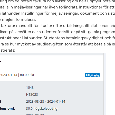
ring om delbetald faktura och avisering om helt uppfyllt betaln
ställa in mejlaviseringar har även förändrats. Instruktioner för at
 i lathunden
Inställningar för mejlaviseringar, dokument och sis
r mejlen formuleras
.
fakturor manuellt för studier efter utbildningstillfällets ordinar
bart på lärosäten där studenter fortsätter på sitt gamla programti
nstruktioner i lathunden
Studentens betalningsskyldighet och f
 se hur mycket av studieavgiften som återstår att betala på en
strerats: