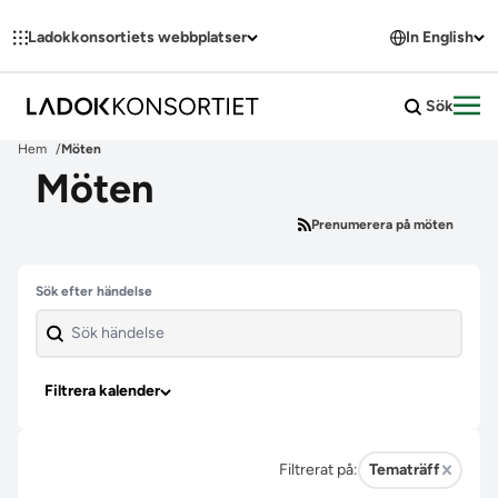
Hoppa till innehållet
Ladokkonsortiets webbplatser
In English
Sök
Öpp
Hem
Möten
Möten
Prenumerera på möten
Hoppa över filter
Sök efter händelse
Filtrera kalender
Filtrerat på:
Tematräff