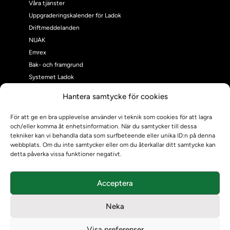
Våra tjänster
Uppgraderingskalender för Ladok
Driftmeddelanden
NUAK
Emrex
Bak- och framgrund
Systemet Ladok
Verifiera eller kontrollera bevis
Hantera samtycke för cookies
Kontrollera intyg
Om oss
För att ge en bra upplevelse använder vi teknik som cookies för att lagra
och/eller komma åt enhetsinformation. När du samtycker till dessa
Om oss
tekniker kan vi behandla data som surfbeteende eller unika ID:n på denna
Om Ladokkonsortiet
webbplats. Om du inte samtycker eller om du återkallar ditt samtycke kan
Ladokkonsortiet internationellt
detta påverka vissa funktioner negativt.
Vision, strategi och produktplan
Teamens sammansättning och arbetet på Ladokkonsortiet
Acceptera
Användarkontakter
Ladokpodden
Neka
Policyer och dokument
Kontakt
Visa preferenser