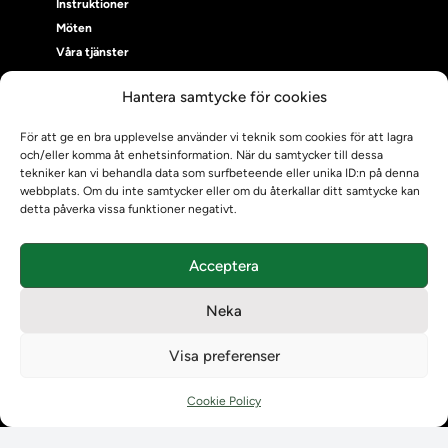
Instruktioner
Möten
Våra tjänster
Våra tjänster
Hantera samtycke för cookies
Uppgraderingskalender för Ladok
Driftmeddelanden
För att ge en bra upplevelse använder vi teknik som cookies för att lagra
NUAK
och/eller komma åt enhetsinformation. När du samtycker till dessa
Emrex
tekniker kan vi behandla data som surfbeteende eller unika ID:n på denna
webbplats. Om du inte samtycker eller om du återkallar ditt samtycke kan
Bak- och framgrund
detta påverka vissa funktioner negativt.
Systemet Ladok
Verifiera eller kontrollera bevis
Acceptera
Kontrollera intyg
Om oss
Neka
Om oss
Om Ladokkonsortiet
Visa preferenser
Ladokkonsortiet internationellt
Vision, strategi och produktplan
Cookie Policy
Teamens sammansättning och arbetet på Ladokkonsortiet
Användarkontakter