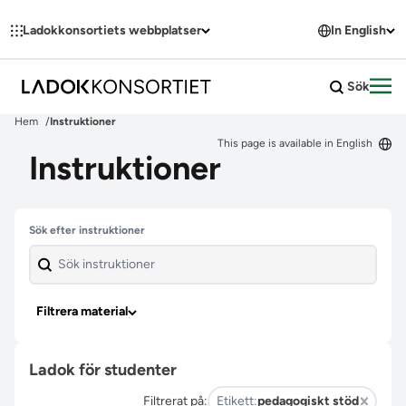
Hoppa till innehållet
Ladokkonsortiets webbplatser
In English
Sök
Öpp
Hem
Instruktioner
This page is available in English
Instruktioner
Hoppa över filter
Sök efter instruktioner
Filtrera material
Ladok för studenter
Filtrerat på:
Etikett:
pedagogiskt stöd