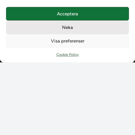
Levererat till Ladok
Nyhetsinlägg
Acceptera
Individuella studieplaner
Utbildningsplanering
Neka
Instruktioner
Möten
Visa preferenser
Våra tjänster
Våra tjänster
Cookie Policy
Uppgraderingskalender för Ladok
Driftmeddelanden
NUAK
Emrex
Bak- och framgrund
Systemet Ladok
Verifiera eller kontrollera bevis
Kontrollera intyg
Om oss
Om oss
Om Ladokkonsortiet