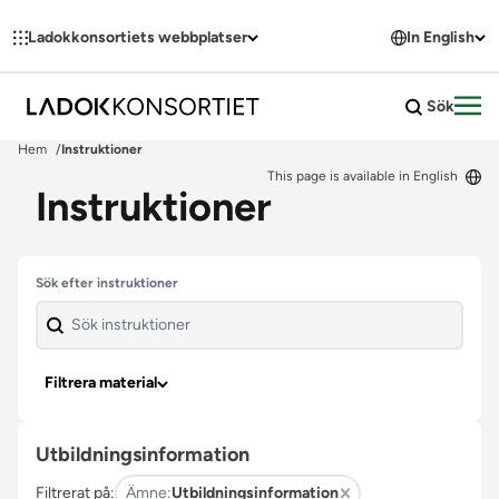
Hoppa till innehållet
Ladokkonsortiets webbplatser
In English
Sök
Öpp
Hem
Instruktioner
This page is available in English
Instruktioner
Hoppa över filter
Sök efter instruktioner
Filtrera material
Utbildningsinformation
Filtrerat på:
Ämne:
Utbildningsinformation