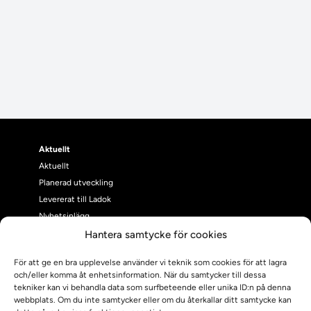
Aktuellt
Aktuellt
Planerad utveckling
Levererat till Ladok
Nyhetsinlägg
Individuella studieplaner
Hantera samtycke för cookies
Utbildningsplanering
För att ge en bra upplevelse använder vi teknik som cookies för att lagra
Instruktioner
och/eller komma åt enhetsinformation. När du samtycker till dessa
Möten
tekniker kan vi behandla data som surfbeteende eller unika ID:n på denna
Våra tjänster
webbplats. Om du inte samtycker eller om du återkallar ditt samtycke kan