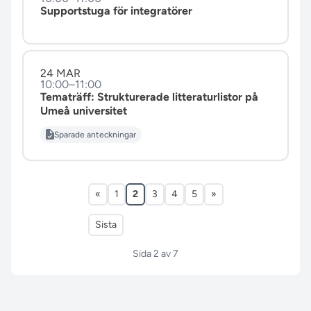
Supportstuga för integratörer
24 MAR
10:00–11:00
Tematräff: Strukturerade litteraturlistor på
Umeå universitet
Sparade anteckningar
«
1
2
3
4
5
»
Sista
Sida 2 av 7